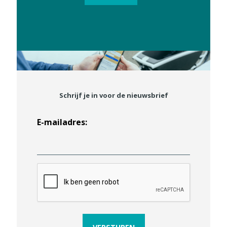
Schrijf je in voor de nieuwsbrief
E-mailadres:
C
A
P
T
C
H
A