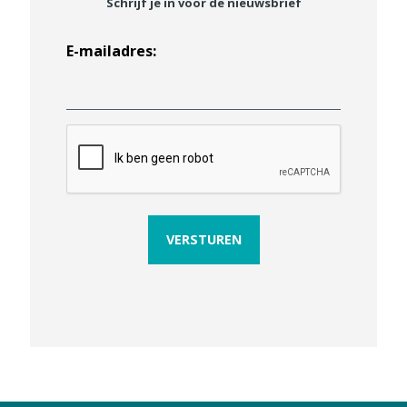
Schrijf je in voor de nieuwsbrief
E-mailadres:
C
A
P
T
C
H
A