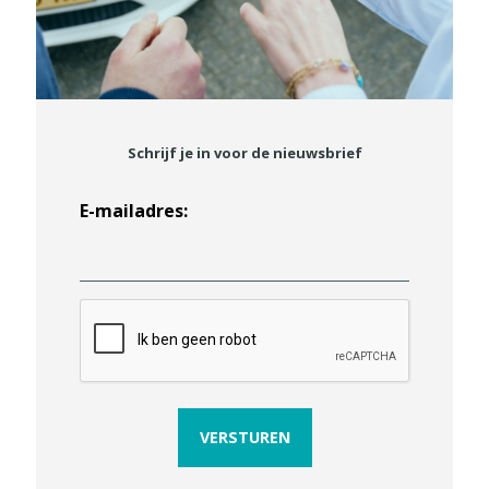
Schrijf je in voor de nieuwsbrief
E-mailadres:
C
A
P
T
C
H
A